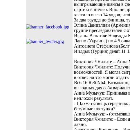
выигрывающие шансы в сло
партию в ничью. Вполне пр
хватило всего 14 ходов, ч
За два раунда до финиша, 
Элина Даниэлиан (Армения
группе преследователей с о
Ифань. В активе Надежды К
Лагно (Украина) по 4.5 очка
Антоанета Стефанова (Болгар
Йилдыз (Турция) делят 11-12
Виктория Чмилите – Анна 
Виктория Чмилите: Получил
возможностей. Я могла сыгр
в ответ на это могли отдать
Be6 16.Re6 Nb4. Возможно, 
выгодных для себя вариант
Анна Музычук: Принимая во
неплохой результат.
- Шахматы вещь серьезная. 
безумные поступки?
Анна Музычук: - (отсмеявш
Виктория Чмилите: - Если я
давно.
Александра Костенюк - Эли