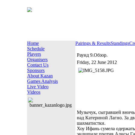
Home
Pairings & Results
Standings
Cr
Schedule
Players
Раунд 9.Обзор.
Organisers
Friday, 22 June 2012
Contact Us
Sponsors
About Kazan
Games Analysis
Live Video
Videos
Музычук, сыгравшей вничь
над Катериной Лагно. За дв
шахматистки.
Хоу Ифань сумела одержать
эндшпиле против Алисы Га