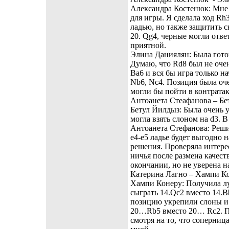
Александра Костенюк: Мне 
для игры. Я сделала ход Rh3
ладью, но также защитить с
20. Qg4, черные могли ответ
приятной.
Элина Даниялян: Была гото
Думаю, что Rd8 был не оче
Ba6 и вся бы игра только на
Nb6, Nc4. Позиция была оче
могли бы пойти в контрата
Антоанета Стеафанова – Бет
Бетул Йилдыз: Была очень у
могла взять слоном на d3. 
Антоанета Стефанова: Решил
e4-e5 ладье будет выгодно 
решения. Проверяла интере
ничья после размена качест
окончании, но не уверена н
Катерина Лагно – Хампи Ко
Хампи Конеру: Получила л
сыграть 14.Qc2 вместо 14.B
позицию укрепили слоны и 
20…Rb5 вместо 20… Rc2. П
смотря на то, что соперниц