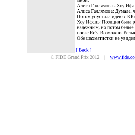
мной.
Алиса Галлямова - Хоу Ифа
Алиса Галлямова: Думала, 
Потом упустила идею с Kf6
Хоу Ифань: Позиция была р
надежным, но потом белые 
после Re3. Возможно, белые
Обе шахматистки не увидели
[ Back ]
© FIDE Grand Prix 2012 |
www.fide.c